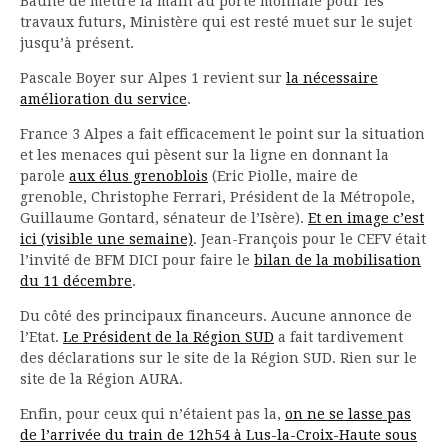
Baune de mettre la main au porte monnaie pour les
travaux futurs, Ministère qui est resté muet sur le sujet
jusqu’à présent.
Pascale Boyer sur Alpes 1 revient sur
la nécessaire
amélioration du service
.
France 3 Alpes a fait efficacement le point sur la situation
et les menaces qui pèsent sur la ligne en donnant la
parole
aux élus grenoblois
(Eric Piolle, maire de
grenoble, Christophe Ferrari, Président de la Métropole,
Guillaume Gontard, sénateur de l’Isère).
Et en image c’est
ici (visible une semaine)
. Jean-François pour le CEFV était
l’invité de BFM DICI pour faire le
bilan de la mobilisation
du 11 décembre
.
Du côté des principaux financeurs. Aucune annonce de
l’Etat.
Le Président de la Région SUD
a fait tardivement
des déclarations sur le site de la Région SUD. Rien sur le
site de la Région AURA.
Enfin, pour ceux qui n’étaient pas la,
on ne se lasse pas
de l’arrivée du train de 12h54 à Lus-la-Croix-Haute sous