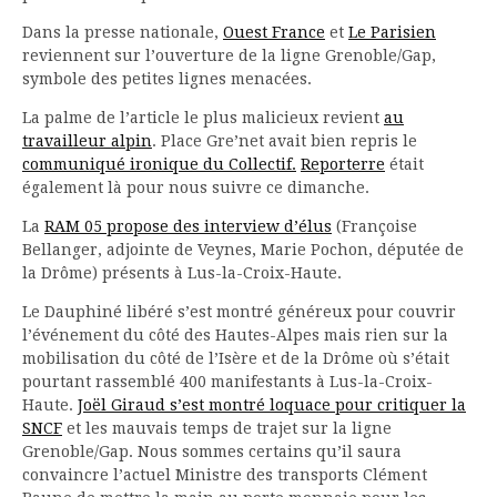
Dans la presse nationale,
Ouest France
et
Le Parisien
reviennent sur l’ouverture de la ligne Grenoble/Gap,
symbole des petites lignes menacées.
La palme de l’article le plus malicieux revient
au
travailleur alpin
. Place Gre’net avait bien repris le
communiqué ironique du Collectif.
Reporterre
était
également là pour nous suivre ce dimanche.
La
RAM 05 propose des interview d’élus
(Françoise
Bellanger, adjointe de Veynes, Marie Pochon, députée de
la Drôme) présents à Lus-la-Croix-Haute.
Le Dauphiné libéré s’est montré généreux pour couvrir
l’événement du côté des Hautes-Alpes mais rien sur la
mobilisation du côté de l’Isère et de la Drôme où s’était
pourtant rassemblé 400 manifestants à Lus-la-Croix-
Haute.
Joël Giraud s’est montré loquace pour critiquer la
SNCF
et les mauvais temps de trajet sur la ligne
Grenoble/Gap. Nous sommes certains qu’il saura
convaincre l’actuel Ministre des transports Clément