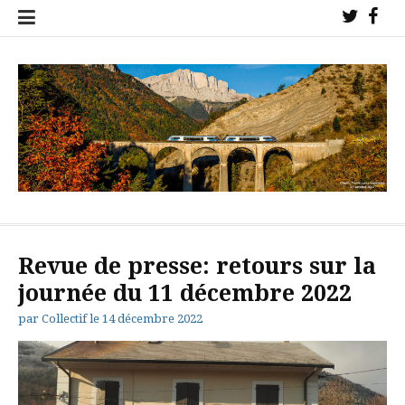
Aller
Twitter
Fac
au
!
!
contenu
Collectif de l'étoile ferroviaire de Veynes pour la sauvegarde des
trains sur nos lignes !
Revue de presse: retours sur la
journée du 11 décembre 2022
par
Collectif
le
14 décembre 2022