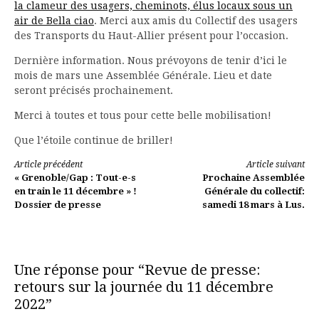
la clameur des usagers, cheminots, élus locaux sous un
air de Bella ciao
. Merci aux amis du Collectif des usagers
des Transports du Haut-Allier présent pour l’occasion.
Dernière information. Nous prévoyons de tenir d’ici le
mois de mars une Assemblée Générale. Lieu et date
seront précisés prochainement.
Merci à toutes et tous pour cette belle mobilisation!
Que l’étoile continue de briller!
Lire
Article précédent
Article suivant
« Grenoble/Gap : Tout-e-s
Prochaine Assemblée
la
en train le 11 décembre » !
Générale du collectif:
Dossier de presse
samedi 18 mars à Lus.
suite
Une réponse pour “Revue de presse:
retours sur la journée du 11 décembre
2022”