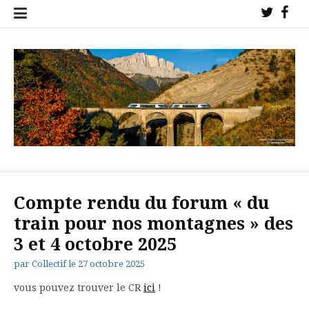
Aller
Twitter
Fac
au
!
!
contenu
Collectif de l'étoile ferroviaire de Veynes pour la sauvegarde des
trains sur nos lignes !
Compte rendu du forum « du
train pour nos montagnes » des
3 et 4 octobre 2025
par
Collectif
le
27 octobre 2025
vous pouvez trouver le CR
ici
!