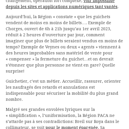
changement, opération fort complexe,
voir impossible
depuis les sites et applications numériques tant vantés
.
Aujourd’hui, la Région « constate » que les guichets
vendent de moins en moins de billets…. Exemple de
Chorges, ouvert de 6h à 21h jusqu’au 1er avril 2023,
réduit à 2 heures d’ouverture par jour, comment
imaginer que plus de billets seraient vendus en moins de
temps? Exemple de Veynes ou deux « agents » viennent à
des heures improbables sans matériel de vente pour
« compenser » la fermeture du guichet…et on devrait
s’étonner que plus personne ne vient en gare? Quelle
surprise!
Guichetier, c’est un métier. Accueillir, rassurer, orienter
les naufragés des retards et annulations est
indispensable pour sécuriser la mobilité du plus grand
nombre.
Malgré ses grandes envolées lyriques sur la
« simplification », l’uniformisation, la Région PACA ne
s’attarde pas à ses contradictions: Breil sur Roya dans le
collimateur, se voit
pour le moment épargnée
. Sa