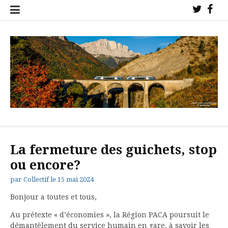
Aller
Twitter
Fac
au
!
!
contenu
Collectif de l'étoile ferroviaire de Veynes pour la sauvegarde des
trains sur nos lignes !
La fermeture des guichets, stop
ou encore?
par
Collectif
le
15 mai 2024
Bonjour a toutes et tous,
Au prétexte « d’économies », la Région PACA poursuit le
démantèlement du service humain en gare, à savoir les