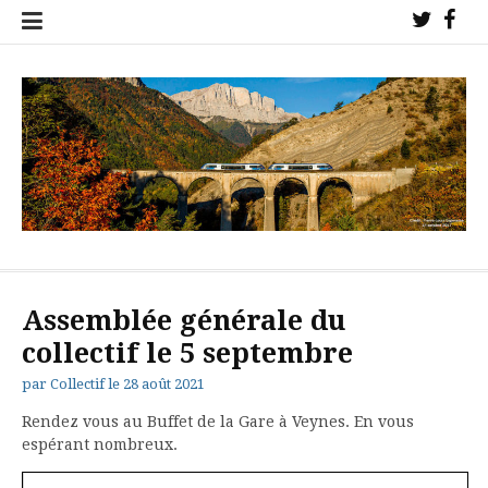
Aller
Twitter
Fac
au
!
!
contenu
Collectif de l'étoile ferroviaire de Veynes pour la sauvegarde des
trains sur nos lignes !
Assemblée générale du
collectif le 5 septembre
par
Collectif
le
28 août 2021
Rendez vous au Buffet de la Gare à Veynes. En vous
espérant nombreux.