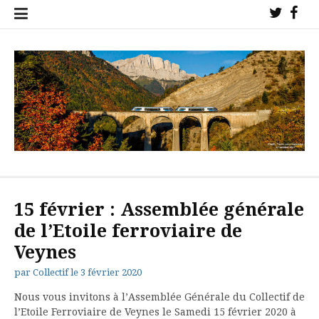
Aller
Twitter
Fac
au
!
!
contenu
Collectif de l'étoile ferroviaire de Veynes pour la sauvegarde des
trains sur nos lignes !
15 février : Assemblée générale
de l’Etoile ferroviaire de
Veynes
par
Collectif
le
3 février 2020
Nous vous invitons à l’Assemblée Générale du Collectif de
l’Etoile Ferroviaire de Veynes le Samedi 15 février 2020 à