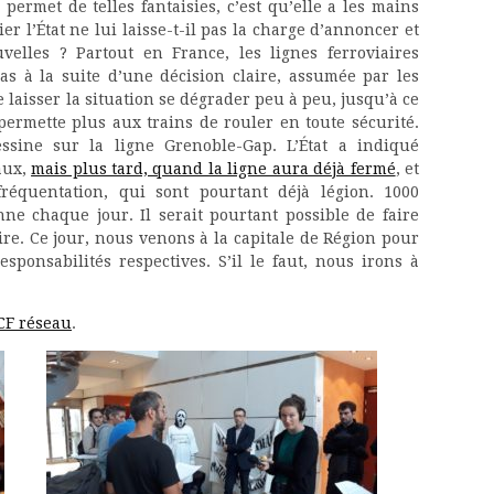
permet de telles fantaisies, c’est qu’elle a les mains
ier l’État ne lui laisse-t-il pas la charge d’annoncer et
lles ? Partout en France, les lignes ferroviaires
s à la suite d’une décision claire, assumée par les
e laisser la situation se dégrader peu à peu, jusqu’à ce
permette plus aux trains de rouler en toute sécurité.
ssine sur la ligne Grenoble-Gap. L’État a indiqué
aux,
mais plus tard, quand la ligne aura déjà fermé
, et
réquentation, qui sont pourtant déjà légion. 1000
e chaque jour. Il serait pourtant possible de faire
pire. Ce jour, nous venons à la capitale de Région pour
sponsabilités respectives. S’il le faut, nous irons à
CF réseau
.