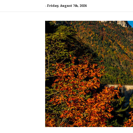
Aller
-
Friday, August 7th, 2026
au
contenu
Collectif de l'étoile ferroviaire de Veynes pou