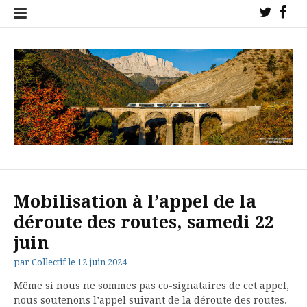
Aller
Twitter
Fac
au
!
!
contenu
Collectif de l'étoile ferroviaire de Veynes pour la sauvegarde des
trains sur nos lignes !
Mobilisation à l’appel de la
déroute des routes, samedi 22
juin
par
Collectif
le
12 juin 2024
Même si nous ne sommes pas co-signataires de cet appel,
nous soutenons l’appel suivant de la déroute des routes.