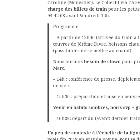
Caroline (Monestier). Le Collectif via l’A
charge des billets de train
pour les petits
94 42 68 avant Vendredi 15h.
Programme:
– A partir de 12h46 (arrivée du train à
œuvres de Jérôme Favre, boissons chaud
(possibilités de se mettre au chaud).
Nous aurions
besoin de clown
pour pré
Marc.
– 14h : conférence de presse, déploiem
de vie »
– 15h30 : préparation et mise en oeuvr
Venir en habits sombres, noirs svp + gi
– 16h09: départ du (avant) dernier train
Un peu de contexte à l’échelle de la li
votés fin 2019 en grande pompe, vont se 