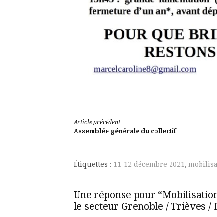
Lire
Article précédent
Assemblée générale du collectif
la
suite
Étiquettes :
11-12 décembre 2021
,
mobilisa
Une réponse pour “Mobilisatio
le secteur Grenoble / Trièves / 