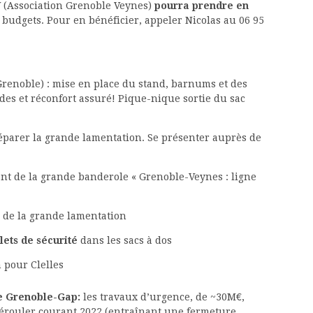
GV (Association Grenoble Veynes)
pourra prendre en
 budgets. Pour en bénéficier, appeler Nicolas au 06 95
 Grenoble) : mise en place du stand, barnums et des
es et réconfort assuré! Pique-nique sortie du sac
parer la grande lamentation. Se présenter auprès de
ent de la grande banderole « Grenoble-Veynes : ligne
e de la grande lamentation
lets de sécurité
dans les sacs à dos
 pour Clelles
gne Grenoble-Gap:
les travaux d’urgence, de ~30M€,
dérouler courant 2022 (entraînant une fermeture