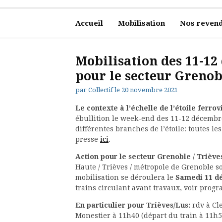
Accueil
Mobilisation
Nos revend
Mobilisation des 11-1
pour le secteur Grenobl
par
Collectif
le
20 novembre 2021
Le contexte à l’échelle de l’étoile ferro
ébullition le week-end des 11-12 décembr
différentes branches de l’étoile: toutes le
presse
ici
.
Action pour le secteur Grenoble / Trièves
Haute / Trièves / métropole de Grenoble s
mobilisation se déroulera le
Samedi 11 d
trains circulant avant travaux, voir prog
En particulier pour Trièves/Lus:
rdv à Cle
Monestier à 11h40 (départ du train à 11h59