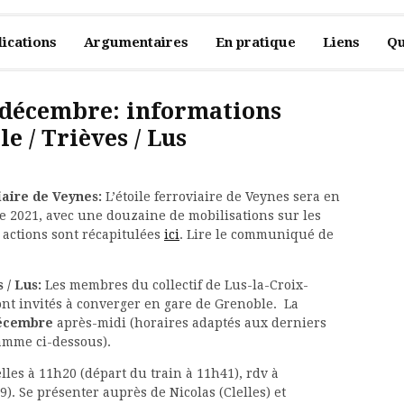
ications
Argumentaires
En pratique
Liens
Qu
2 décembre: informations
e / Trièves / Lus
viaire de Veynes:
L’étoile ferroviaire de Veynes sera en
e 2021, avec une douzaine de mobilisations sur les
s actions sont récapitulées
ici
. Lire le communiqué de
 / Lus:
Les membres du collectif de Lus-la-Croix-
ont invités à converger en gare de Grenoble. La
écembre
après-midi (horaires adaptés aux derniers
ramme ci-dessous).
lles à 11h20 (départ du train à 11h41), rdv à
). Se présenter auprès de Nicolas (Clelles) et