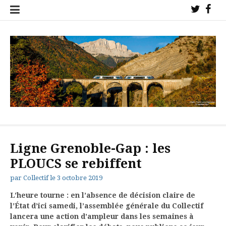
Aller
Twitter
Fac
au
!
!
contenu
Collectif de l'étoile ferroviaire de Veynes pour la sauvegarde des
trains sur nos lignes !
Ligne Grenoble-Gap : les
PLOUCS se rebiffent
par
Collectif
le
3 octobre 2019
L’heure tourne : en l’absence de décision claire de
l’État d’ici samedi, l’assemblée générale du Collectif
lancera une action d’ampleur dans les semaines à