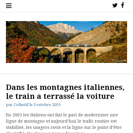
Aller
Twitter
Fac
au
!
!
contenu
Collectif de l'étoile ferroviaire de Veynes pour la sauvegarde des
trains sur nos lignes !
Dans les montagnes italiennes,
le train a terrassé la voiture
par
Collectif
le
3 octobre 2019
En 2005 les Italiens ont fait le pari de moderniser une
ligne de montagne et aujourd’hui le trafic routier est
stabilisé, les usagers ravis et la ligne sur le point d’être