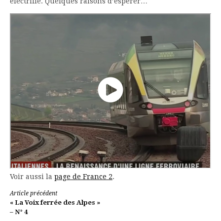
électrifié. Quelques raisons d’espérer…
Voir aussi la
page de France 2
.
Lire
Article précédent
« La Voix ferrée des Alpes »
la
– N° 4