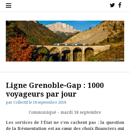
Aller
Twitter
Fac
au
!
!
contenu
Collectif de l'étoile ferroviaire de Veynes pour la sauvegarde des
trains sur nos lignes !
Ligne Grenoble-Gap : 1000
voyageurs par jour
par
Collectif
le
18 septembre 2018
Communiqué – mardi 18 septembre
Les services de l’État ne s’en cachent pas : la question
de la fréquentation est au cœur des choix financiers qui