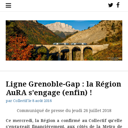
Aller
Twitter
Fac
au
!
!
contenu
Collectif de l'étoile ferroviaire de Veynes pour la sauvegarde des
trains sur nos lignes !
Ligne Grenoble-Gap : la Région
AuRA s’engage (enfin) !
par
Collectif
le
8 août 2018
Communiqué de presse du jeudi 26 juillet 2018
Ce mercredi, la Région a confirmé au Collectif qu’elle
s’engageait financièrement, aux côtés de la Metro de