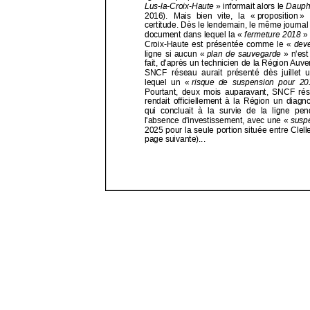
Lire
la
suite