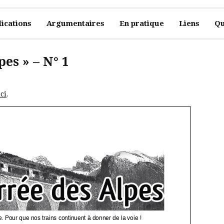
ications
Argumentaires
En pratique
Liens
Qu
pes » – N° 1
ici
.